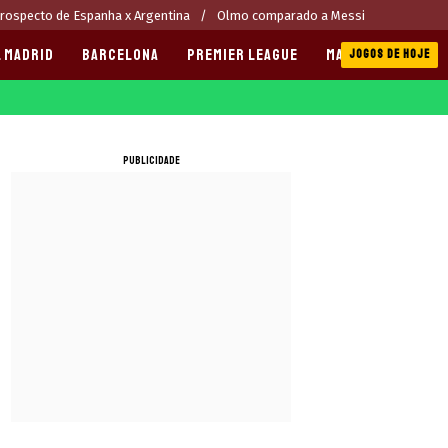
rospecto de Espanha x Argentina
Olmo comparado a Messi
 MADRID
BARCELONA
PREMIER LEAGUE
MANCHESTER CITY
JOGOS DE HOJE
PUBLICIDADE