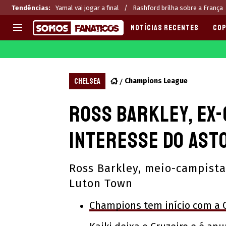
Tendências
:
Yamal vai jogar a final
Rashford brilha sobre a França
NOTÍCIAS RECENTES
COP
EUROPA
APOSTAS
CHAMPIONS LEAGUE
Melhores sites de apostas 2
CHELSEA
Champions League
LIGUE 1
Últimas
Ross Barkley, ex-
LA LIGA
CASAS DE APOSTAS
PREMIER LEAGUE
CÓDIGOS e OFERTAS
interesse do Asto
SERIE A
APPS
BUNDESLIGA
RANKINGS
Ross Barkley, meio-campista
LIGA PORTUGUESA
Luton Town
EUROPA LEAGUE
Champions tem início com a 