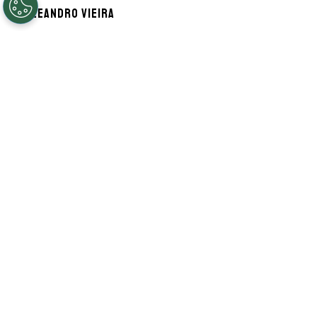
Por
Leandro Vieira
Segue a gente no Google!
Caio Paulista ficará no
Palmeiras?
Palmeiras
e
Atlético Mineiro
estão perto
de oficializar uma troca de jogadores para
a sequência da temporada do
futebol
brasileiro
. No negócio, o time de Belo
Horizonte deve receber o lateral-esquerdo
Caio Paulista, que perdeu espaço neste