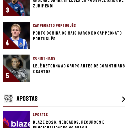
Arsenal barra Chelsea em possível saída de
Zubimendi
3
CAMPEONATO PORTUGUÊS
Porto domina os mais caros do Campeonato
Português
4
CORINTHIANS
Lelê retorna ao grupo antes de Corinthians
x Santos
5
APOSTAS
APOSTAS
Blaze 2026: mercados, recursos e
funcionalidades no Brasil