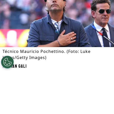
Técnico Mauricio Pochettino. (Foto: Luke
Hales/Getty Images)
Por
Ian Gali
Segue a gente no Google!
A seleção dos
Estados Unidos
quer manter
Mauricio Pochettino
no comando técnico.