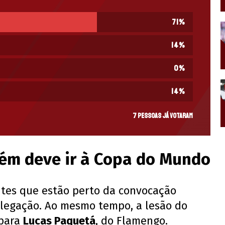
71
%
14
%
0
%
14
%
7 pessoas já votaram
ém deve ir à Copa do Mundo
ntes que estão perto da convocação
legação. Ao mesmo tempo, a lesão do
 para
Lucas Paquetá
, do Flamengo.