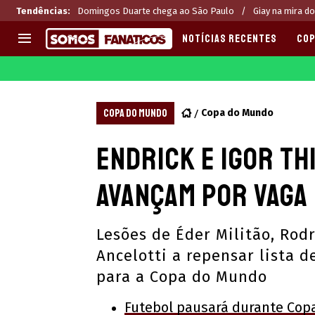
Tendências
:
Domingos Duarte chega ao São Paulo
Giay na mira do
NOTÍCIAS RECENTES
COP
EUROPA
APOSTAS
CHAMPIONS LEAGUE
Melhores sites de apostas 2
COPA DO MUNDO
Copa do Mundo
LIGUE 1
Últimas
Endrick e Igor Th
LA LIGA
CASAS DE APOSTAS
PREMIER LEAGUE
CÓDIGOS e OFERTAS
avançam por vaga
SERIE A
APPS
BUNDESLIGA
RANKINGS
Lesões de Éder Militão, Rod
LIGA PORTUGUESA
Ancelotti a repensar lista d
EUROPA LEAGUE
para a Copa do Mundo
Futebol pausará durante Cop