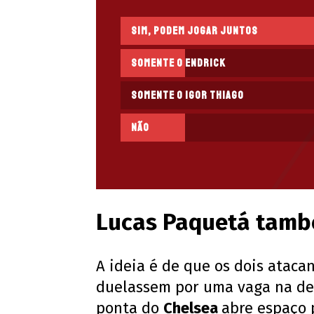
Sim, podem jogar juntos
Somente o Endrick
Somente o Igor Thiago
Não
Lucas Paquetá tamb
A ideia é de que os dois ataca
duelassem por uma vaga na de
ponta do
Chelsea
abre espaço