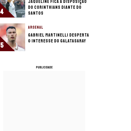
Jaqueline fica à disposição
do Corinthians diante do
4
Santos
ARSENAL
Gabriel Martinelli desperta
o interesse do Galatasaray
5
PUBLICIDADE