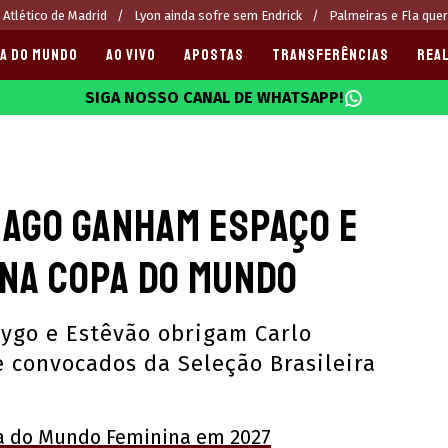
 Atlético de Madrid
Lyon ainda sofre sem Endrick
Palmeiras e Fla que
A DO MUNDO
AO VIVO
APOSTAS
TRANSFERÊNCIAS
REAL
SIGA NOSSO CANAL DE WHATSAPP!
025
iago ganham espaço e
 na Copa do Mundo
rygo e Estêvão obrigam Carlo
e convocados da Seleção Brasileira
a do Mundo Feminina em 2027