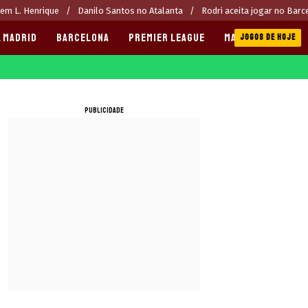
rem L. Henrique
Danilo Santos no Atalanta
Rodri aceita jogar no Barc
 MADRID
BARCELONA
PREMIER LEAGUE
MANCHESTER CITY
JOGOS DE HOJE
PUBLICIDADE