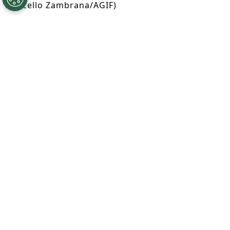
Marcello Zambrana/AGIF)
Por
Ian Gali
Segue a gente no Google!
Após se envolver em um acidente de
trânsito que resultou na morte de um
idoso de 84 anos, o lateral
Nicolas
Bosshardt
, de 19 anos, segue
normalmente no radar da
seleção da
Suíça
. Segundo apuração exclusiva do
Somos Fanáticos Brasil
, o episódio não
alterou o interesse da federação europeia