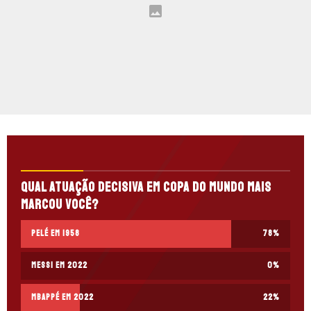
Qual atuação decisiva em Copa do Mundo mais
marcou você?
Pelé em 1958
78
%
Messi em 2022
0
%
Mbappé em 2022
22
%