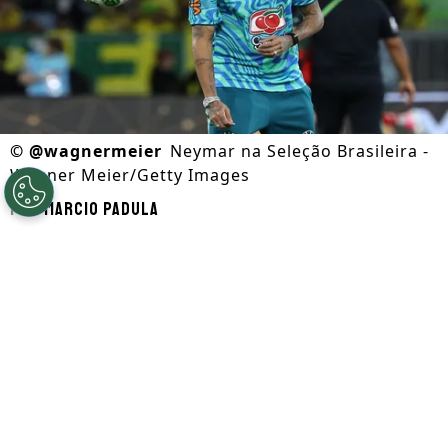
©
@wagnermeier
Neymar na Seleção Brasileira -
Wagner Meier/Getty Images
Por
Marcio Padula
Segue a gente no Google!
A presença do cineasta
Spike Lee
e o
aniversário de Carlo Ancelotti marcaram o
antepenúltimo treino da Seleção