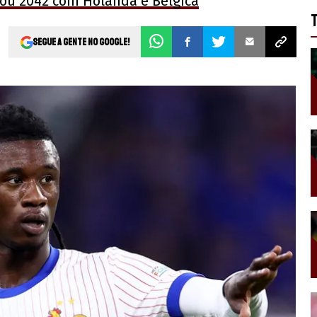
ou 2042 com Holanda e Bélgica
Segue a gente no Google!