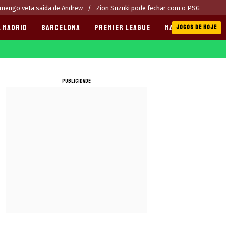
mengo veta saída de Andrew
Zion Suzuki pode fechar com o PSG
 MADRID
BARCELONA
PREMIER LEAGUE
MANCHESTER CITY
JOGOS DE HOJE
PUBLICIDADE