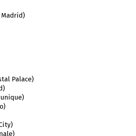
 Madrid)
stal Palace)
d)
Munique)
o)
City)
nale)