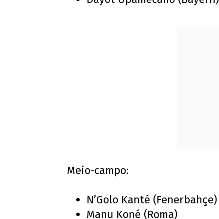
Meio-campo:
N’Golo Kanté (Fenerbahçe)
Manu Koné (Roma)