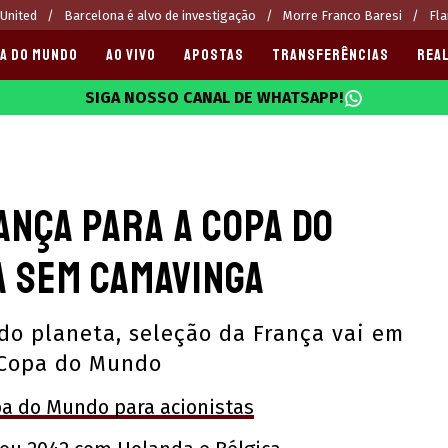
 United
Barcelona é alvo de investigação
Morre Franco Baresi
Fla
A DO MUNDO
AO VIVO
APOSTAS
TRANSFERÊNCIAS
REAL
SIGA NOSSO CANAL DE WHATSAPP!
025
ança para a Copa do
a sem Camavinga
do planeta, seleção da França vai em
 Copa do Mundo
pa do Mundo para acionistas