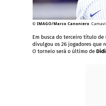
©
IMAGO/Marco Canoniero
Camavi
Em busca do terceiro título de
divulgou os 26 jogadores que r
O torneio será o último de
Did