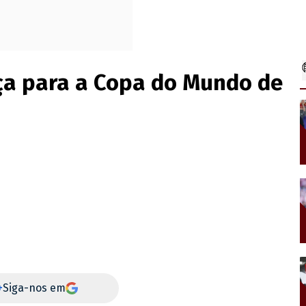
ça para a Copa do Mundo de
+
Siga-nos em