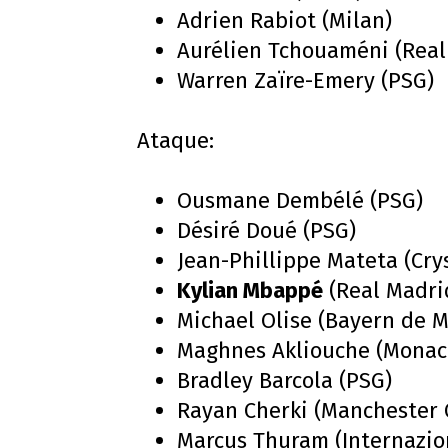
Adrien Rabiot (Milan)
Aurélien Tchouaméni (Real
Warren Zaïre-Emery (PSG)
Ataque:
Ousmane Dembélé (PSG)
Désiré Doué (PSG)
Jean-Phillippe Mateta (Cry
Kylian Mbappé
(Real Madri
Michael Olise (Bayern de 
Maghnes Akliouche (Monac
Bradley Barcola (PSG)
Rayan Cherki (Manchester 
Marcus Thuram (Internazio