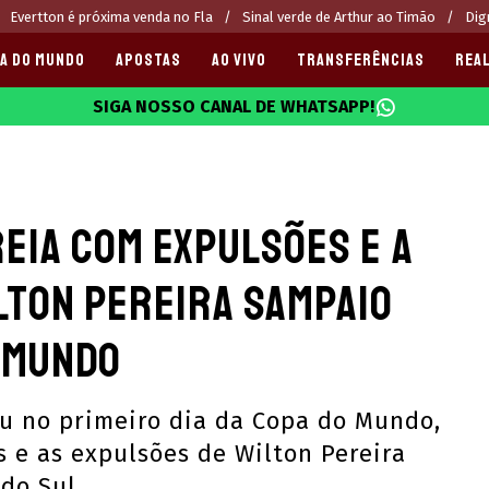
Evertton é próxima venda no Fla
Sinal verde de Arthur ao Timão
Dig
A DO MUNDO
APOSTAS
AO VIVO
TRANSFERÊNCIAS
REAL
SIGA NOSSO CANAL DE WHATSAPP!
025
reia com expulsões e a
lton Pereira Sampaio
 mundo
eu no primeiro dia da Copa do Mundo,
 e as expulsões de Wilton Pereira
 do Sul