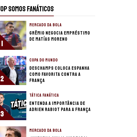
TOP SOMOS FANÁTICOS
MERCADO DA BOLA
Grêmio negocia empréstimo
de Matías Moreno
1
COPA DO MUNDO
Deschamps coloca Espanha
como favorita contra a
2
França
TÁTICA FANÁTICA
Entenda a importância de
Adrien Rabiot para a França
3
MERCADO DA BOLA