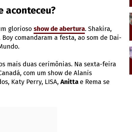
ue aconteceu?
um glorioso
show de abertura
. Shakira,
a Boy comandaram a festa, ao som de Dai-
 Mundo.
os mais duas cerimônias. Na sexta-feira
o Canadá, com um show de Alanis
os, Katy Perry, LISA,
Anitta
e Rema se