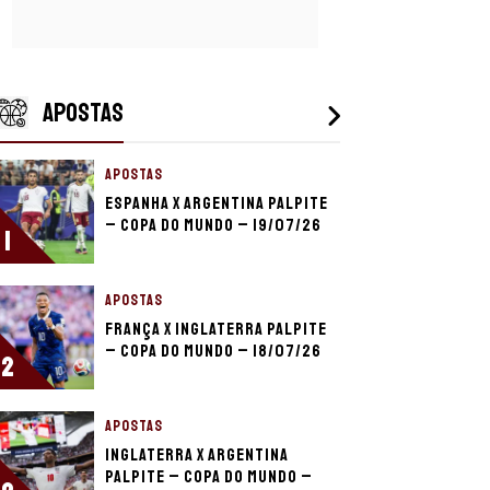
APOSTAS
APOSTAS
Espanha x Argentina palpite
– Copa do Mundo – 19/07/26
1
APOSTAS
França x Inglaterra palpite
– Copa do Mundo – 18/07/26
2
APOSTAS
Inglaterra x Argentina
palpite – Copa do Mundo –