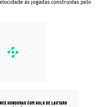
elocidade às jogadas construídas pelo
nce Honduras com gols de Lautaro