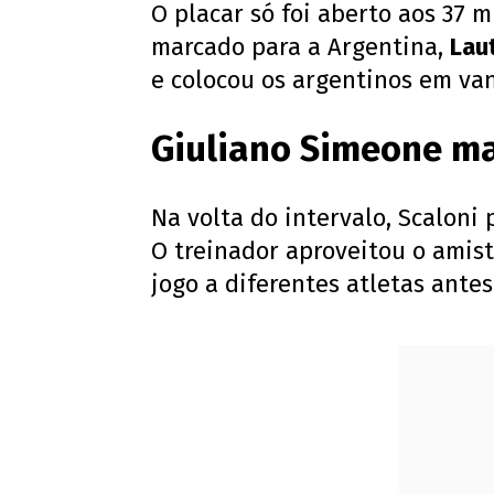
O placar só foi aberto aos 37 m
marcado para a Argentina,
Lau
e colocou os argentinos em va
Giuliano Simeone ma
Na volta do intervalo, Scalon
O treinador aproveitou o amis
jogo a diferentes atletas antes