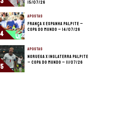
3
15/07/26
APOSTAS
França x Espanha palpite –
Copa do Mundo – 14/07/26
4
APOSTAS
Noruega x Inglaterra palpite
– Copa do Mundo – 11/07/26
5