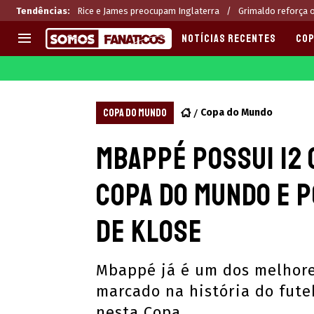
Tendências
:
Rice e James preocupam Inglaterra
Grimaldo reforça o
NOTÍCIAS RECENTES
COP
EUROPA
APOSTAS
CHAMPIONS LEAGUE
Melhores sites de apostas 2
COPA DO MUNDO
Copa do Mundo
LIGUE 1
Últimas
Mbappé possui 12 
LA LIGA
CASAS DE APOSTAS
PREMIER LEAGUE
CÓDIGOS e OFERTAS
Copa do Mundo e 
SERIE A
APPS
BUNDESLIGA
RANKINGS
de Klose
LIGA PORTUGUESA
EUROPA LEAGUE
Mbappé já é um dos melhore
marcado na história do fut
nesta Copa