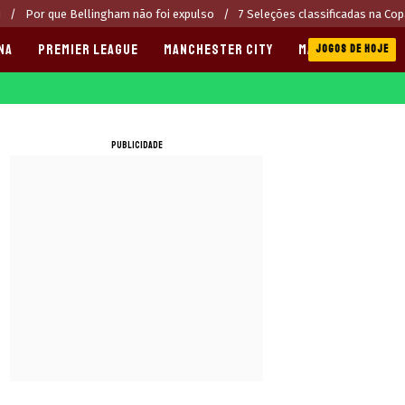
u
Por que Bellingham não foi expulso
7 Seleções classificadas na Co
NA
PREMIER LEAGUE
MANCHESTER CITY
MANCHESTER UNI
JOGOS DE HOJE
PUBLICIDADE