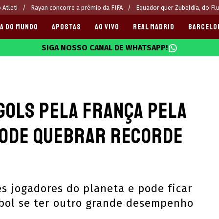
 Atleti
Rayan concorre a prêmio da FIFA
Equador quer Zubeldía, do Fl
A DO MUNDO
APOSTAS
AO VIVO
REAL MADRID
BARCELO
SIGA NOSSO CANAL DE WHATSAPP!
025
gols pela França pela
pode quebrar recorde
s jogadores do planeta e pode ficar
ebol se ter outro grande desempenho