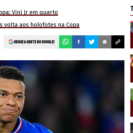
pa; Vini Jr em quarto
 volta aos holofotes na Copa
Segue a gente no Google!