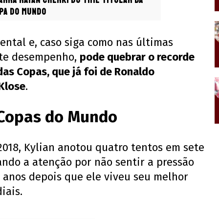
rra Rayan Cherki do time titular da
pa do Mundo
ental e, caso siga como nas últimas
nte desempenho,
pode quebrar o recorde
 das Copas, que já foi de Ronaldo
 Klose
.
Copas do Mundo
018, Kylian anotou quatro tentos em sete
ando a atenção por não sentir a pressão
o anos depois que ele viveu seu melhor
iais.