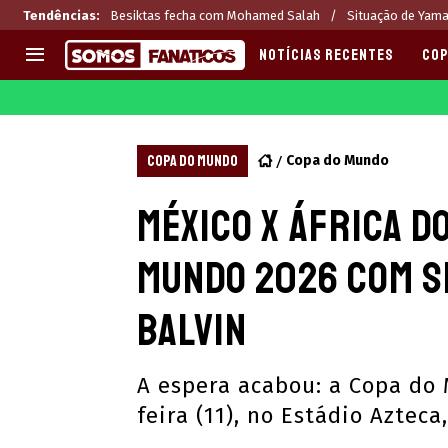
Tendências
:
Besiktas fecha com Mohamed Salah
Situação de Yamal
NOTÍCIAS RECENTES
COP
EUROPA
APOSTAS
CHAMPIONS LEAGUE
Melhores sites de apostas 2
COPA DO MUNDO
Copa do Mundo
LIGUE 1
Últimas
México x África d
LA LIGA
CASAS DE APOSTAS
PREMIER LEAGUE
CÓDIGOS e OFERTAS
Mundo 2026 com s
SERIE A
APPS
BUNDESLIGA
RANKINGS
Balvin
LIGA PORTUGUESA
EUROPA LEAGUE
A espera acabou: a Copa do
feira (11), no Estádio Aztec