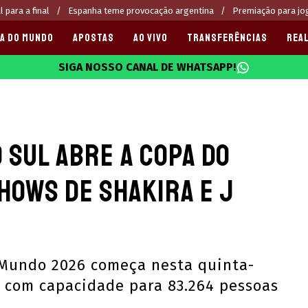
 para a final
Espanha teme provocação argentina
Premiação para jo
A DO MUNDO
APOSTAS
AO VIVO
TRANSFERÊNCIAS
REAL
SIGA NOSSO CANAL DE WHATSAPP!
025
o Sul abre a Copa do
hows de Shakira e J
 Mundo 2026 começa nesta quinta-
a, com capacidade para 83.264 pessoas