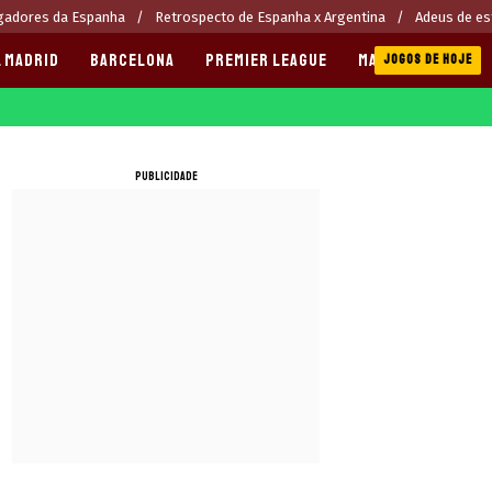
gadores da Espanha
Retrospecto de Espanha x Argentina
Adeus de es
 MADRID
BARCELONA
PREMIER LEAGUE
MANCHESTER CITY
JOGOS DE HOJE
PUBLICIDADE