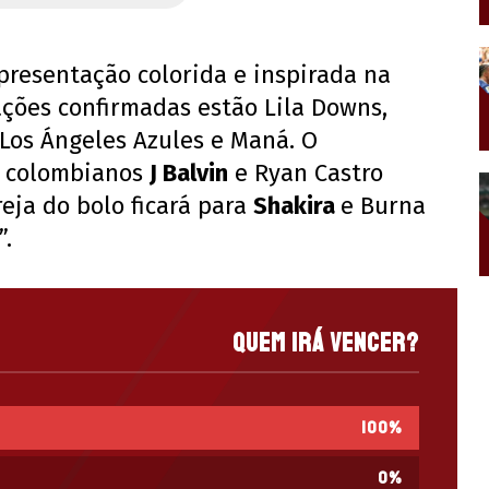
presentação colorida e inspirada na
ações confirmadas estão Lila Downs,
 Los Ángeles Azules e Maná. O
s colombianos
J Balvin
e Ryan Castro
eja do bolo ficará para
Shakira
e Burna
”.
Quem irá vencer?
100
%
0
%