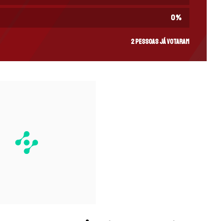
0
%
2 pessoas já votaram