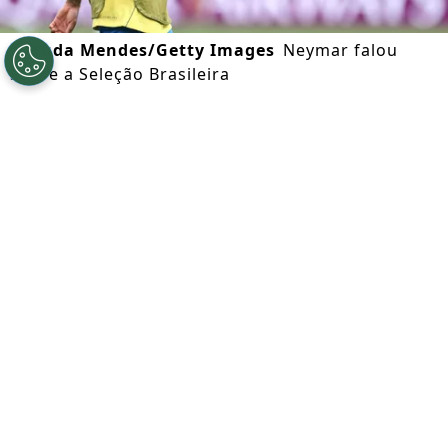
©
Buda Mendes/Getty Images
Neymar falou
sobre a Seleção Brasileira
Por
Octavio Almeida
Segue a gente no Google!
Neymar
encerrou a passagem como
jogador da
Seleção Brasileira
. A
informação foi confirmada pelo atacante
nesta terça (28) após o
Santos
vencer a
Universidad Central por
4 a 2
e se
classificar para as oitavas de final da Copa