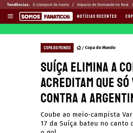
Tendências
:
O Liverpool de Iraola
Impacto de Diomande no Real
NOTÍCIAS RECENTES
COP
EUROPA
APOSTAS
CHAMPIONS LEAGUE
Melhores sites de apostas 2
COPA DO MUNDO
Copa do Mundo
LIGUE 1
Últimas
Suíça elimina a C
LA LIGA
CASAS DE APOSTAS
PREMIER LEAGUE
CÓDIGOS e OFERTAS
acreditam que só 
SERIE A
APPS
BUNDESLIGA
RANKINGS
contra a Argenti
LIGA PORTUGUESA
EUROPA LEAGUE
Coube ao meio-campista Varg
17 da Suíça bateu no canto 
o gol