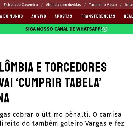
Estreia de Casemiro
Almada com dúvidas
Taremi no Vasco
Infa
A DO MUNDO
AO VIVO
APOSTAS
TRANSFERÊNCIAS
REAL
SIGA NOSSO CANAL DE WHATSAPP!
025
olômbia e torcedores
vai ‘cumprir tabela’
na
as cobrar o último pênalti. O camisa
direito do também goleiro Vargas e fez