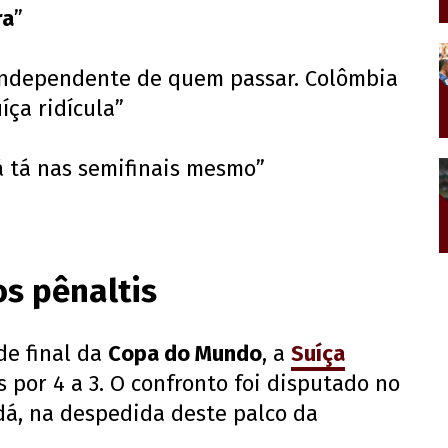
ra
”
, independente de quem passar. Colômbia
íça ridícula”
á tá nas semifinais mesmo”
os pênaltis
de final da
Copa do Mundo
, a
Suíça
 por 4 a 3. O confronto foi disputado no
dá, na despedida deste palco da