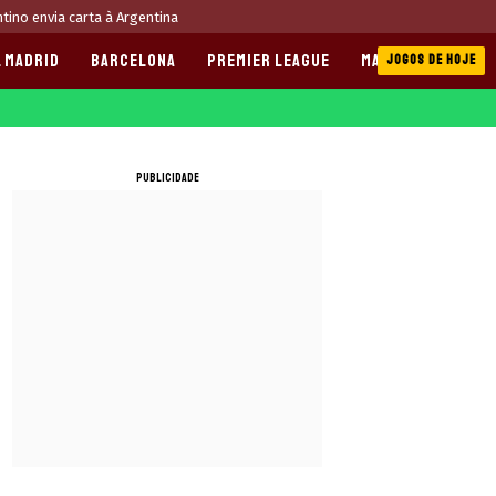
ntino envia carta à Argentina
 MADRID
BARCELONA
PREMIER LEAGUE
MANCHESTER CITY
JOGOS DE HOJE
PUBLICIDADE