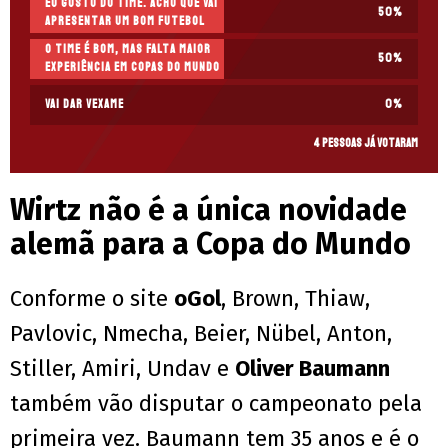
Eu gosto do time. Acho que vai
50
%
apresentar um bom futebol
O time é bom, mas falta maior
50
%
experiência em Copas do Mundo
Vai dar vexame
0
%
4 pessoas já votaram
Wirtz não é a única novidade
alemã para a Copa do Mundo
Conforme o site
oGol
, Brown, Thiaw,
Pavlovic, Nmecha, Beier, Nübel, Anton,
Stiller, Amiri, Undav e
Oliver Baumann
também vão disputar o campeonato pela
primeira vez. Baumann tem 35 anos e é o