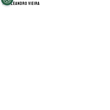
Por
Leandro Vieira
Segue a gente no Google!
Ángel Romero
, marcado pela passagem
com as cores do
Corinthians
, pode
novamente mudar de clubes. O atacante
deixou o Timão após o fim da temporada
passada e assinou com o
Boca Juniors
, da
Argentina.
Agora, depois de apenas 13 jogos, uma
nova mudança de ares pode acontecer.