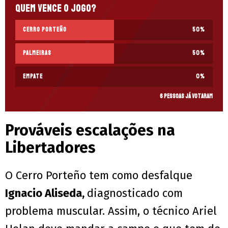
Quem vence o jogo?
Cerro Porteño
50
%
Palmeiras
50
%
Empate
0
%
6 pessoas já votaram
Prováveis escalações na
Libertadores
O Cerro Porteño tem como desfalque
Ignacio Aliseda,
diagnosticado com
problema muscular. Assim, o técnico Ariel