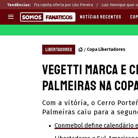
Tendências
:
Fla rejeita oferta por Léo Pereira
Luiz Henrique quer 
NOTÍCIAS RECENTES
COP
EUROPA
APOSTAS
CHAMPIONS LEAGUE
Melhores sites de apostas 2
LIBERTADORES
Copa Libertadores
LIGUE 1
Últimas
Vegetti marca e 
LA LIGA
CASAS DE APOSTAS
PREMIER LEAGUE
CÓDIGOS e OFERTAS
Palmeiras na Cop
SERIE A
APPS
BUNDESLIGA
RANKINGS
Com a vitória, o Cerro Porte
LIGA PORTUGUESA
Palmeiras caiu para a segun
EUROPA LEAGUE
Conmebol define calendário e