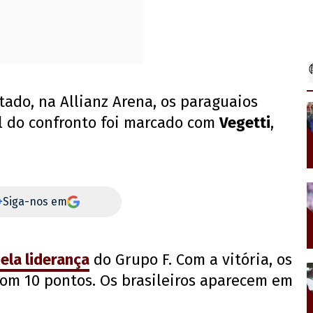
do, na Allianz Arena, os paraguaios
ol do confronto foi marcado com
Vegetti
,
+
Siga-nos em
pela liderança
do Grupo F. Com a vitória, os
com 10 pontos. Os brasileiros aparecem em