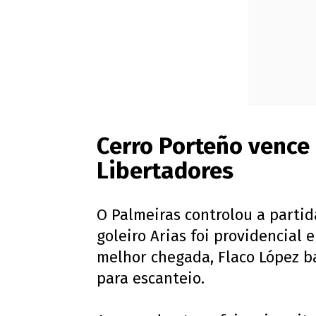
Cerro Porteño vence
Libertadores
O Palmeiras controlou a partida
goleiro Arias foi providencial 
melhor chegada, Flaco López b
para escanteio.