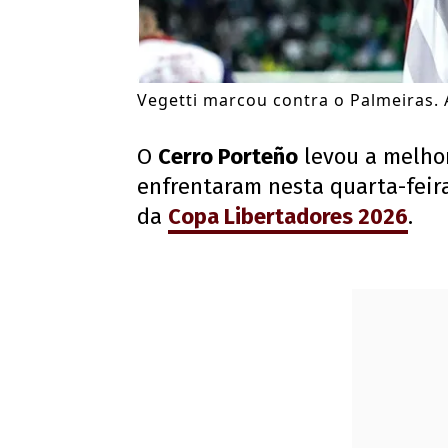
Vegetti marcou contra o Palmeiras.
O
Cerro Porteño
levou a melho
enfrentaram nesta quarta-feira
da
Copa Libertadores 2026
.