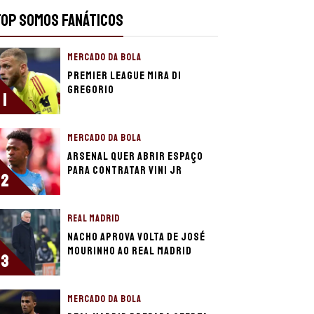
TOP SOMOS FANÁTICOS
MERCADO DA BOLA
Premier League mira Di
Gregorio
1
MERCADO DA BOLA
Arsenal quer abrir espaço
para contratar Vini Jr
2
REAL MADRID
Nacho aprova volta de José
Mourinho ao Real Madrid
3
MERCADO DA BOLA