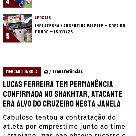
4
APOSTAS
Inglaterra x Argentina palpite – Copa do
Mundo – 15/07/26
5
MERCADO DA BOLA
Transferências
Lucas Ferreira tem permanência
confirmada no Shakhtar, atacante
era alvo do Cruzeiro nesta janela
Cabuloso tentou a contratação do
atleta por empréstimo junto ao time
ucraniano, mas não obteve sucesso e