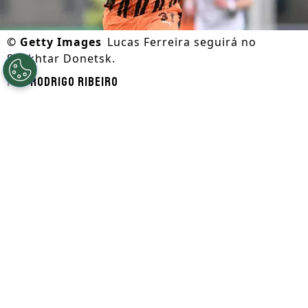
©
Getty Images
Lucas Ferreira seguirá no
Shakhtar Donetsk.
Por
Rodrigo Ribeiro
Segue a gente no Google!
A reportagem do Somos Fanáticos apurou
que
Lucas Ferreira,
alvo do Cruzeiro nesta
janela de transferências,
continuará no
Shakhtar Donetsk, da Ucrância
. Dessa
forma, não será negociado.