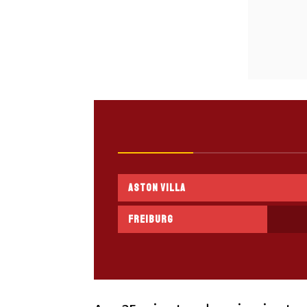
Aston Villa
Freiburg