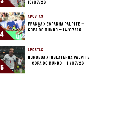
3
15/07/26
APOSTAS
França x Espanha palpite –
Copa do Mundo – 14/07/26
4
APOSTAS
Noruega x Inglaterra palpite
– Copa do Mundo – 11/07/26
5