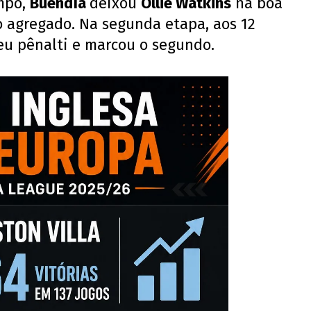
empo,
Buendía
deixou
Ollie Watkins
na boa
no agregado. Na segunda etapa, aos 12
eu pênalti e marcou o segundo.