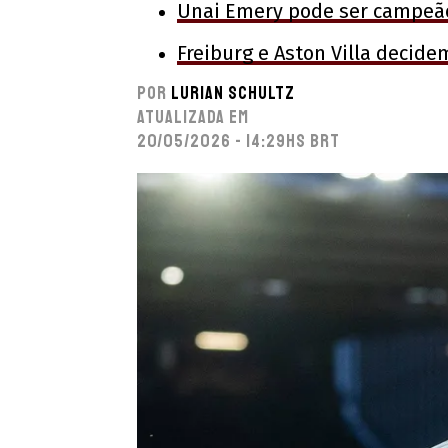
Unai Emery pode ser campeão
Freiburg e Aston Villa decidem
Por
Lurian Schultz
Atualizada em
20/05/2026 - 14:29hs BRT