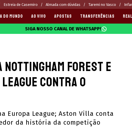
Estreia de Casemiro
Almada com dúvidas
Taremi no Vasco
Infa
A DO MUNDO
AO VIVO
APOSTAS
TRANSFERÊNCIAS
REAL
SIGA NOSSO CANAL DE WHATSAPP!
025
a Nottingham Forest e
 League contra o
na Europa League; Aston Villa conta
edor da história da competição