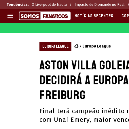
Tendências
:
O Liverpool de Iraola
Impacto de Diomande no Real
NOTÍCIAS RECENTES
COP
EUROPA
APOSTAS
CHAMPIONS LEAGUE
Melhores sites de apostas 2
EUROPA LEAGUE
Europa League
LIGUE 1
Últimas
Aston Villa golei
LA LIGA
CASAS DE APOSTAS
PREMIER LEAGUE
CÓDIGOS e OFERTAS
decidirá a Europa
SERIE A
APPS
BUNDESLIGA
RANKINGS
Freiburg
LIGA PORTUGUESA
EUROPA LEAGUE
Final terá campeão inédito 
com Unai Emery, maior venc