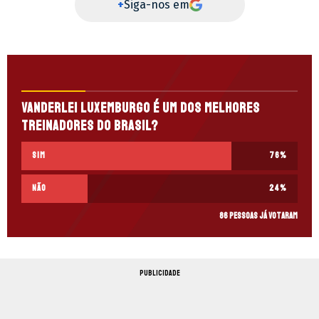
+
Siga-nos em
Vanderlei Luxemburgo é um dos melhores
treinadores do Brasil?
sim
76
%
não
24
%
86 pessoas já votaram
PUBLICIDADE