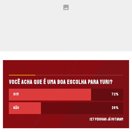
Você acha que é uma boa escolha para Yuri?
Sim
72
%
Não
28
%
127 pessoas já votaram