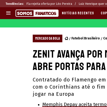
Tendências
:
Fla rejeita oferta por Léo Pereira
Luiz Henrique quer 
NOTÍCIAS RECENTES
COP
EUROPA
APOSTAS
CHAMPIONS LEAGUE
Melhores sites de apostas 2
MERCADO DA BOLA
Futebol Brasileiro
Co
LIGUE 1
Últimas
Zenit avança por
LA LIGA
CASAS DE APOSTAS
PREMIER LEAGUE
CÓDIGOS e OFERTAS
abre portas para
SERIE A
APPS
BUNDESLIGA
RANKINGS
Contratado do Flamengo em 2
LIGA PORTUGUESA
com o Corinthians até o fim
EUROPA LEAGUE
jogar na Europa
Memphis Depay aceita termos