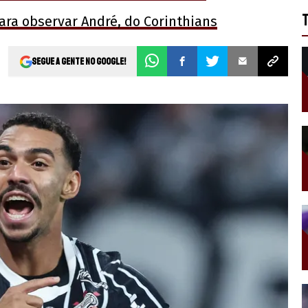
para observar André, do Corinthians
Segue a gente no Google!