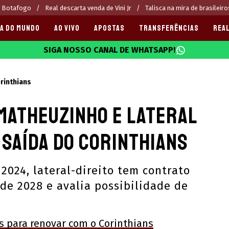
o Botafogo
Real descarta venda de Vini Jr
Talisca na mira de brasileiro
A DO MUNDO
AO VIVO
APOSTAS
TRANSFERÊNCIAS
REAL
SIGA NOSSO CANAL DE WHATSAPP!
025
rinthians
 Matheuzinho e lateral
 saída do Corinthians
024, lateral-direito tem contrato
 de 2028 e avalia possibilidade de
 para renovar com o Corinthians