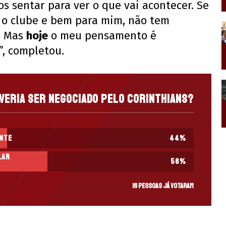
 sentar para ver o que vai acontecer. Se
a o clube e bem para mim, não tem
e. Mas
hoje
o meu pensamento é
”, completou.
veria ser negociado pelo Corinthians?
ente
44
%
lar
56
%
16 pessoas já votaram