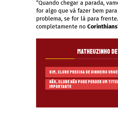
“Quando chegar a parada, vamos
for algo que vá fazer bem par
problema, se for lá para frent
completamente no
Corinthians
Matheuzinho de
Sim, clube precisa de dinheiro urg
Não, clube não pode perder um titu
importante