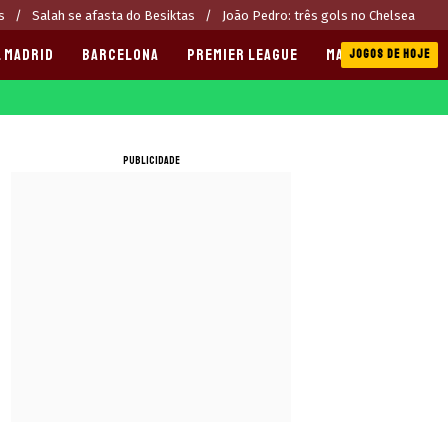
s
Salah se afasta do Besiktas
João Pedro: três gols no Chelsea
 MADRID
BARCELONA
PREMIER LEAGUE
MANCHESTER CITY
JOGOS DE HOJE
PUBLICIDADE