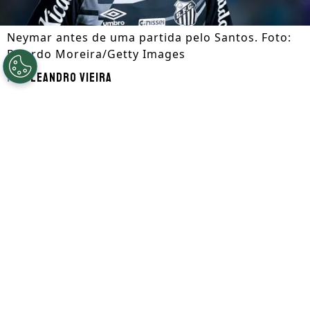
Neymar antes de uma partida pelo Santos. Foto:
Ricardo Moreira/Getty Images
Por
Leandro Vieira
Segue a gente no Google!
Neymar
não permanecerá no
futebol
brasileiro
após a Copa do Mundo. Pelo
menos, é o que cravou o craque Neto, que
revelou ter informações de que o
atacante está a caminho do exterior para
o segundo semestre.