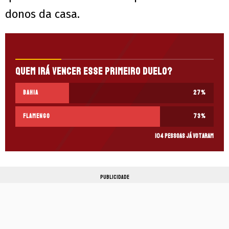
donos da casa.
Quem irá vencer esse primeiro duelo?
Bahia
27
%
Flamengo
73
%
104 pessoas já votaram
PUBLICIDADE