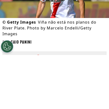
©
Getty Images
Viña não está nos planos do
River Plate. Photo by Marcelo Endelli/Getty
Images
Por
Caio Panini
Segue a gente no Google!
Matías Viña foi convocado para a Copa do
Mundo de 2026
. Apesar disso, o lateral-
esquerdo não está nos planos do
River
Plate
, clube que o contratou por