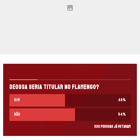
Deossa seria titular no Flamengo?
Sim
46
%
Não
54
%
330 pessoas já votaram