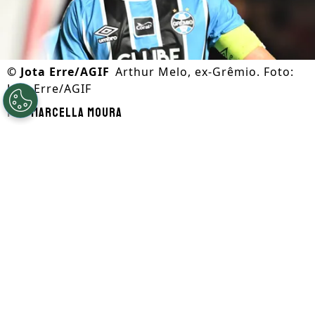
©
Jota Erre/AGIF
Arthur Melo, ex-Grêmio. Foto:
Jota Erre/AGIF
Por
Marcella Moura
Segue a gente no Google!
O Corinthians manifestou interesse na
contratação do
meio-campista Arthur
Melo,
que encerrou seu contrato no
Grêmio e retornou à Juventus da Itália.
Segundo o jornalista Bruno Andrade, da