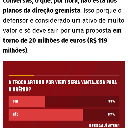
conversas, o que, por hora, não está nos
planos da direção gremista
. Isso porque o
defensor é considerado um ativo de muito
valor e só deve sair por uma proposta
em
torno de 20 milhões de euros (R$ 119
milhões)
.
A troca Arthur por Viery seria vantajosa para
o Grêmio?
Sim
33
%
Não
67
%
18 pessoas já votaram