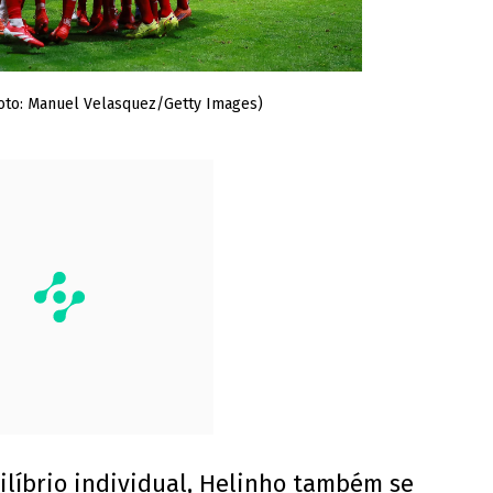
Foto: Manuel Velasquez/Getty Images)
líbrio individual, Helinho também se