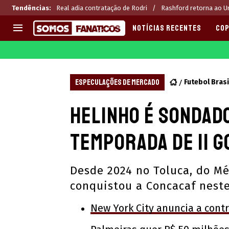
Tendências
:
Real adia contratação de Rodri
Rashford retorna ao U
NOTÍCIAS RECENTES
COP
EUROPA
APOSTAS
CHAMPIONS LEAGUE
Melhores sites de apostas 2
ESPECULAÇÕES DE MERCADO
Futebol Brasi
LIGUE 1
Últimas
Helinho é sondad
LA LIGA
CASAS DE APOSTAS
PREMIER LEAGUE
CÓDIGOS e OFERTAS
temporada de 11 g
SERIE A
APPS
BUNDESLIGA
RANKINGS
Desde 2024 no Toluca, do Méx
LIGA PORTUGUESA
conquistou a Concacaf nest
EUROPA LEAGUE
New York City anuncia a contr