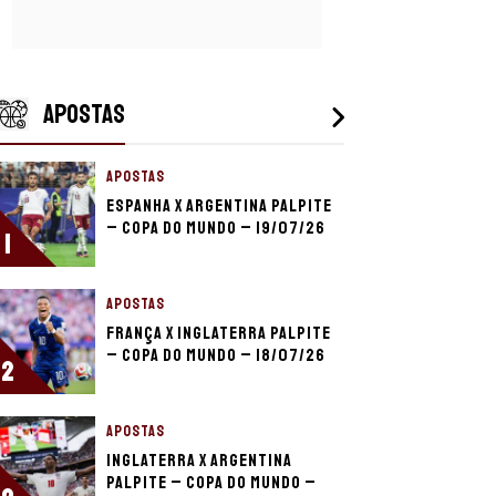
APOSTAS
APOSTAS
Espanha x Argentina palpite
– Copa do Mundo – 19/07/26
1
APOSTAS
França x Inglaterra palpite
– Copa do Mundo – 18/07/26
2
APOSTAS
Inglaterra x Argentina
palpite – Copa do Mundo –