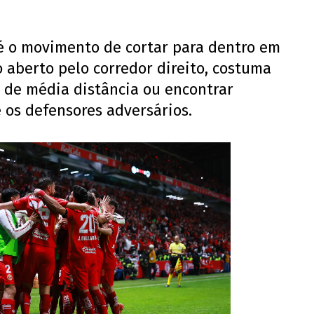
 é o movimento de cortar para dentro em
 aberto pelo corredor direito, costuma
r de média distância ou encontrar
 os defensores adversários.