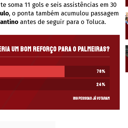
e soma 11 gols e seis assistências em 30
ulo
, o ponta também acumulou passagem
gantino
antes de seguir para o Toluca.
eria um bom reforço para o Palmeiras?
76
%
24
%
169 pessoas já votaram