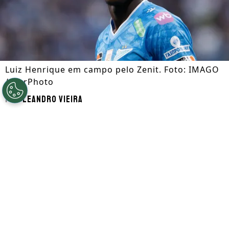
Luiz Henrique em campo pelo Zenit. Foto: IMAGO
/ NurPhoto
Por
Leandro Vieira
Segue a gente no Google!
Luiz Henrique
, que é alvo de
Botafogo
e
Flamengo
, está disposto a retornar ao
futebol brasileiro nesta janela de
transferências. Atualmente, o jogador