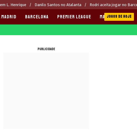
rem L. Henrique
Danilo Santos no Atalanta
Rodri aceita jogar no Barc
 MADRID
BARCELONA
PREMIER LEAGUE
MANCHESTER CITY
JOGOS DE HOJE
PUBLICIDADE