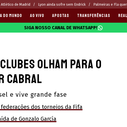
 Atlético de Madrid
Lyon ainda sofre sem Endrick
Palmeiras e Fla que
A DO MUNDO
AO VIVO
APOSTAS
TRANSFERÊNCIAS
REAL
SIGA NOSSO CANAL DE WHATSAPP!
025
 clubes olham para o
r Cabral
sel e vive grande fase
 federações dos torneios da Fifa
ída de Gonzalo García