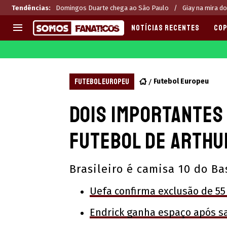
Tendências
:
Domingos Duarte chega ao São Paulo
Giay na mira do
NOTÍCIAS RECENTES
COP
EUROPA
APOSTAS
CHAMPIONS LEAGUE
Melhores sites de apostas 2
FUTEBOL EUROPEU
Futebol Europeu
LIGUE 1
Últimas
Dois importantes
LA LIGA
CASAS DE APOSTAS
PREMIER LEAGUE
CÓDIGOS e OFERTAS
futebol de Arthu
SERIE A
APPS
BUNDESLIGA
RANKINGS
Brasileiro é camisa 10 do Ba
LIGA PORTUGUESA
EUROPA LEAGUE
Uefa confirma exclusão de 55
Endrick ganha espaço após sa