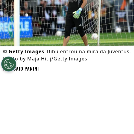
©
Getty Images
Dibu entrou na mira da Juventus.
Photo by Maja Hitij/Getty Images
Por
Caio Panini
Segue a gente no Google!
Ainda com uma situação financeira
delicada, a
Juventus
inicia a busca por
reforços visando a temporada 2026/27. No