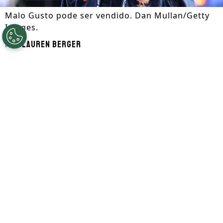
Malo Gusto pode ser vendido. Dan Mullan/Getty
Images.
Por
Lauren Berger
Segue a gente no Google!
Malo Gusto
pode ser vendido pelo
Chelsea
. Com a concorrência pela lateral
direita, o clube londrino colocou o francês
na lista de negociáveis nesta janela de
transferências.
De acordo com o RMC Sport, a diretoria