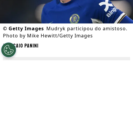
©
Getty Images
Mudryk participou do amistoso.
Photo by Mike Hewitt/Getty Images
Por
Caio Panini
Segue a gente no Google!
Em meio a mais uma
janela de
transferência
movimentada, o
Chelsea
conta com o retorno inesperado de
Mykhailo Mudryk
. Após um acordo em
torno da suspensão por teste positivo