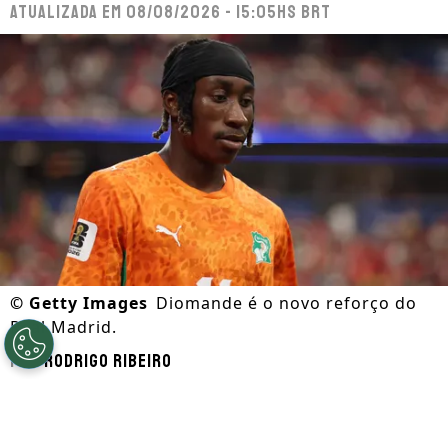
Atualizada em
08/08/2026 - 15:05hs BRT
©
Getty Images
Diomande é o novo reforço do
Real Madrid.
Por
Rodrigo Ribeiro
Segue a gente no Google!