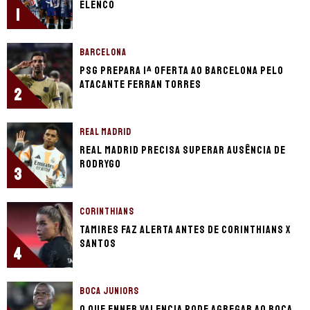
elenco
1
BARCELONA
PSG prepara 1ª oferta ao Barcelona pelo
atacante Ferran Torres
2
REAL MADRID
Real Madrid precisa superar ausência de
Rodrygo
3
CORINTHIANS
Tamires faz alerta antes de Corinthians x
Santos
4
BOCA JUNIORS
O que Enner Valencia pode agregar ao Boca