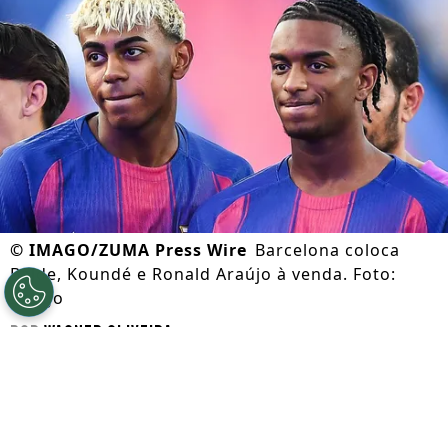
©
IMAGO/ZUMA Press Wire
Barcelona coloca
Balde, Koundé e Ronald Araújo à venda. Foto:
Imago
Por
Wagner Oliveira
Segue a gente no Google!