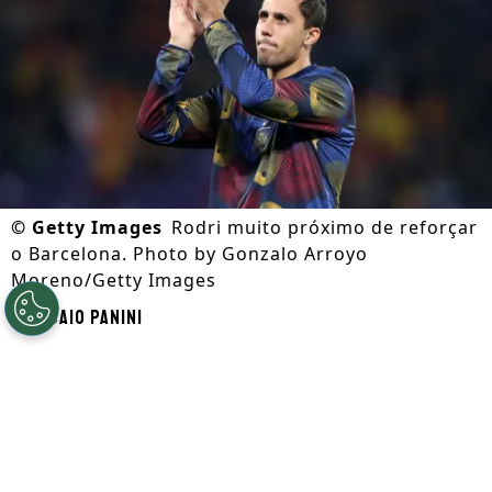
©
Getty Images
Rodri muito próximo de reforçar
o Barcelona. Photo by Gonzalo Arroyo
Moreno/Getty Images
Por
Caio Panini
Segue a gente no Google!
Antes da
Copa do Mundo
,
Rodri iniciou