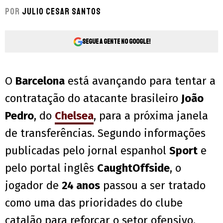
Por
Julio Cesar Santos
Segue a gente no Google!
O
Barcelona
está avançando para tentar a
contratação do atacante brasileiro
João
Pedro
, do
Chelsea
, para a próxima janela
de transferências. Segundo informações
publicadas pelo jornal espanhol
Sport
e
pelo portal inglês
CaughtOffside
, o
jogador de
24 anos
passou a ser tratado
como uma das prioridades do clube
catalão para reforçar o setor ofensivo.