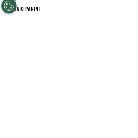
Por
Caio Panini
Segue a gente no Google!
Ronald Araújo está de saída do Barcelona
,
reforça o
Liverpool
por empréstimo,
segundo informado pelo Fabrizio Romano.
Apesar das críticas e, principalmente, pelo
desempenho em jogos da
UEFA Champions
League
, a transferência pode dar uma dor
de cabeça ao clube.
Antes mesmo do acordo pelo uruguaio, o