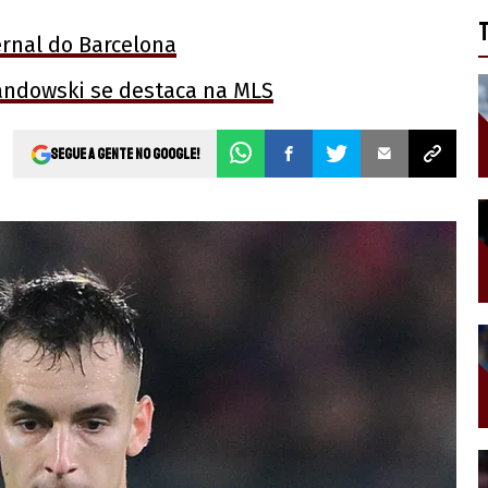
ernal do Barcelona
andowski se destaca na MLS
Segue a gente no Google!