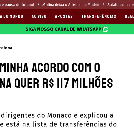
re pausa do futebol
Molina deixa o Atlético de Madrid
Salah fecha c
A DO MUNDO
AO VIVO
APOSTAS
TRANSFERÊNCIAS
REAL
SIGA NOSSO CANAL DE WHATSAPP!
025
celona
minha acordo com o
a quer R$ 117 milhões
dirigentes do Monaco e explicou a
e está na lista de transferências do