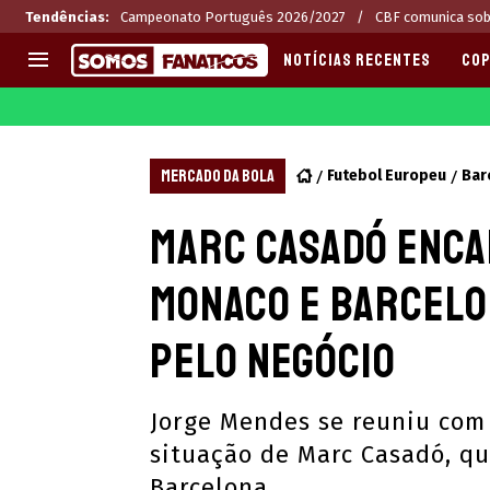
Tendências
:
Campeonato Português 2026/2027
CBF comunica sob
NOTÍCIAS RECENTES
COP
EUROPA
APOSTAS
CHAMPIONS LEAGUE
Melhores sites de apostas 2
MERCADO DA BOLA
Futebol Europeu
Bar
LIGUE 1
Últimas
Marc Casadó enca
LA LIGA
CASAS DE APOSTAS
PREMIER LEAGUE
CÓDIGOS e OFERTAS
Monaco e Barcelon
SERIE A
APPS
BUNDESLIGA
RANKINGS
pelo negócio
LIGA PORTUGUESA
EUROPA LEAGUE
Jorge Mendes se reuniu com 
situação de Marc Casadó, qu
Barcelona