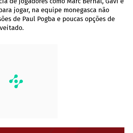
cia de jogadores como Marc Bernal, Gavi e
para jogar, na equipe monegasca não
esões de Paul Pogba e poucas opções de
veitado.