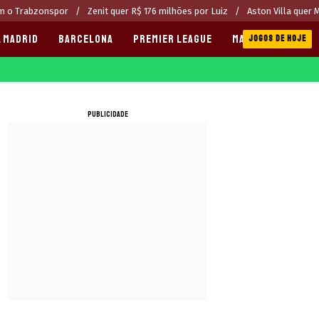
om o Trabzonspor
Zenit quer R$ 176 milhões por Luiz
Aston Villa quer 
 MADRID
BARCELONA
PREMIER LEAGUE
MANCHESTER CITY
JOGOS DE HOJE
PUBLICIDADE