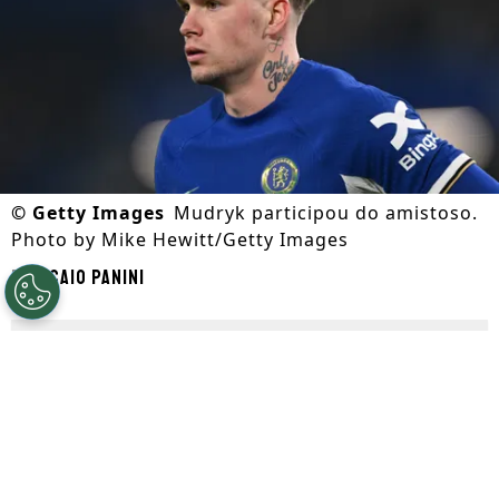
©
Getty Images
Mudryk participou do amistoso.
Photo by Mike Hewitt/Getty Images
Por
Caio Panini
Segue a gente no Google!
Em meio a mais uma
janela de
transferência
movimentada, o
Chelsea