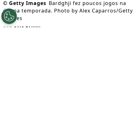
©
Getty Images
Bardghji fez poucos jogos na
última temporada. Photo by Alex Caparros/Getty
Images
Por
Caio Panini
Segue a gente no Google!
Na temporada passada, o
Barcelona
realizou a contratação de Roony Bardghji
,
que havia se destacado com a camisa
F.C.
København
. Porém, as coisas não foram da
maneira que o jovem atacante imaginou.
Fora da lista de convocados da
Suécia