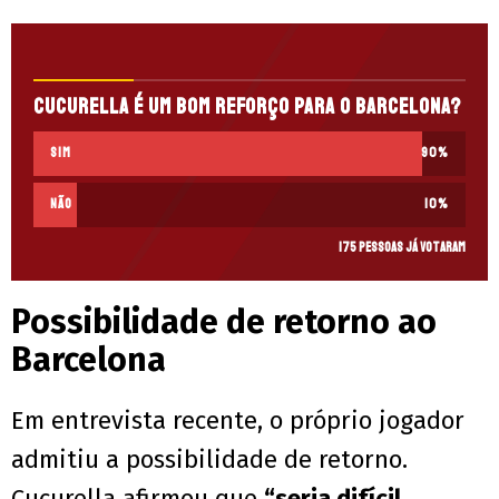
Cucurella é um bom reforço para o Barcelona?
Sim
90
%
Não
10
%
175 pessoas já votaram
Possibilidade de retorno ao
Barcelona
Em entrevista recente, o próprio jogador
admitiu a possibilidade de retorno.
Cucurella afirmou que
“seria difícil