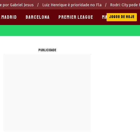
 por Gabriel Jesus
Luiz Henrique é prioridade no Fla
Rodri: City pede
 MADRID
BARCELONA
PREMIER LEAGUE
MANCHESTER CITY
JOGOS DE HOJE
PUBLICIDADE