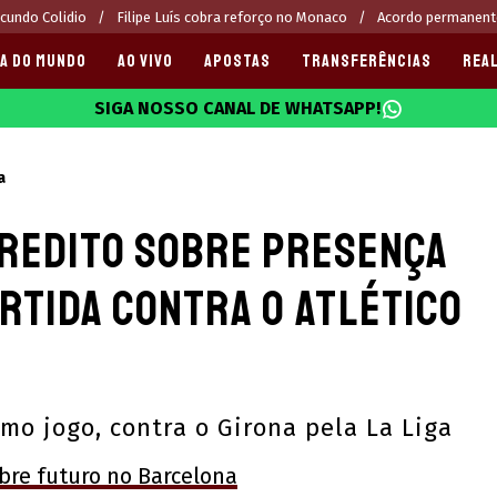
cundo Colidio
Filipe Luís cobra reforço no Monaco
Acordo permanente
A DO MUNDO
AO VIVO
APOSTAS
TRANSFERÊNCIAS
REAL
SIGA NOSSO CANAL DE WHATSAPP!
025
a
redito sobre presença
rtida contra o Atlético
imo jogo, contra o Girona pela La Liga
bre futuro no Barcelona