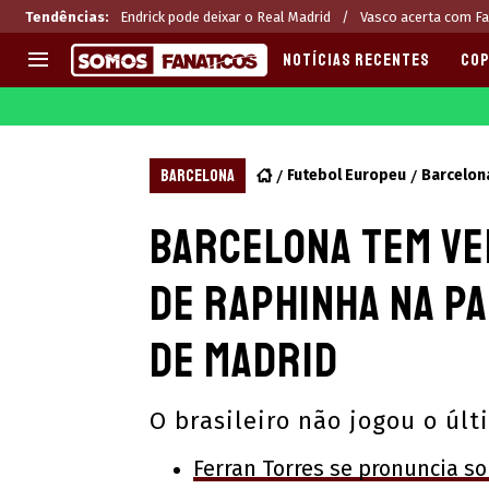
Tendências
:
Endrick pode deixar o Real Madrid
Vasco acerta com Fa
NOTÍCIAS RECENTES
COP
EUROPA
APOSTAS
CHAMPIONS LEAGUE
Melhores sites de apostas 2
BARCELONA
Futebol Europeu
Barcelon
LIGUE 1
Últimas
Barcelona tem ve
LA LIGA
CASAS DE APOSTAS
PREMIER LEAGUE
CÓDIGOS e OFERTAS
de Raphinha na pa
SERIE A
APPS
BUNDESLIGA
RANKINGS
de Madrid
LIGA PORTUGUESA
EUROPA LEAGUE
O brasileiro não jogou o últ
Ferran Torres se pronuncia so