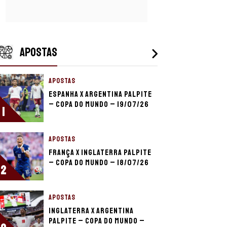
APOSTAS
APOSTAS
Espanha x Argentina palpite
– Copa do Mundo – 19/07/26
1
APOSTAS
França x Inglaterra palpite
– Copa do Mundo – 18/07/26
2
APOSTAS
Inglaterra x Argentina
palpite – Copa do Mundo –