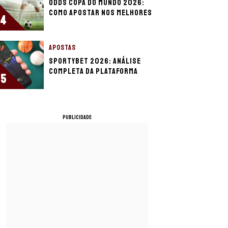
Odds Copa do Mundo 2026:
como apostar nos melhores
4
APOSTAS
SportyBet 2026: análise
completa da plataforma
5
PUBLICIDADE