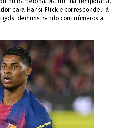
do no Barcelona. Na última temporada,
ador
para Hansi Flick e correspondeu à
m gols, demonstrando com números a