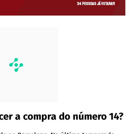
34 pessoas já votaram
rcer a compra do número 14?