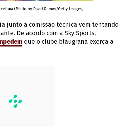
celona (Photo by David Ramos/Getty Images)
ria junto à comissão técnica vem tentando
ante. De acordo com a Sky Sports,
 impedem
que o clube blaugrana exerça a