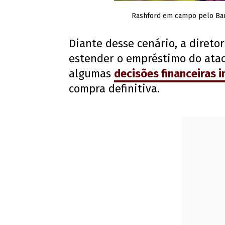
Rashford em campo pelo Bar
Diante desse cenário, a direto
estender o empréstimo do atac
algumas
decisões financeiras
compra definitiva.