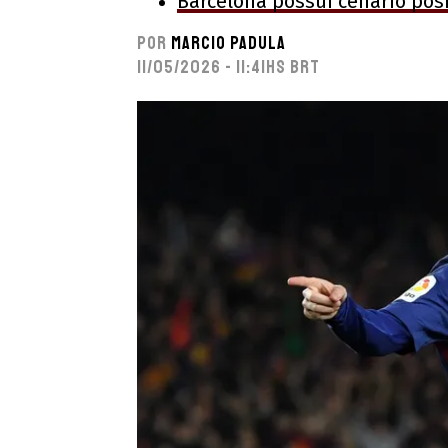
Barcelona possui cenário pos
Por
Marcio Padula
11/05/2026 - 11:41hs BRT