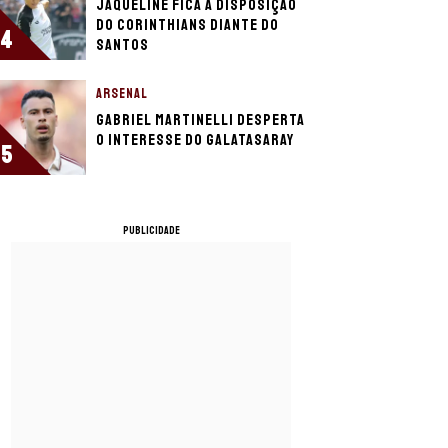
Jaqueline fica à disposição
do Corinthians diante do
4
Santos
ARSENAL
Gabriel Martinelli desperta
o interesse do Galatasaray
5
PUBLICIDADE