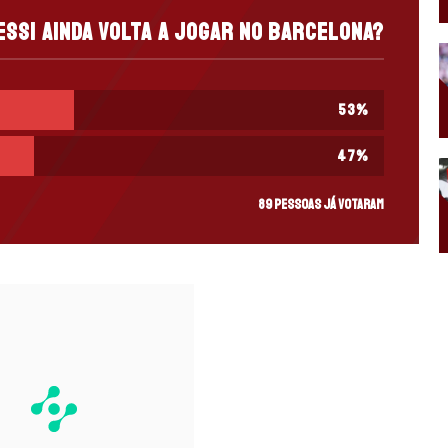
essi ainda volta a jogar no Barcelona?
53
%
47
%
89 pessoas já votaram