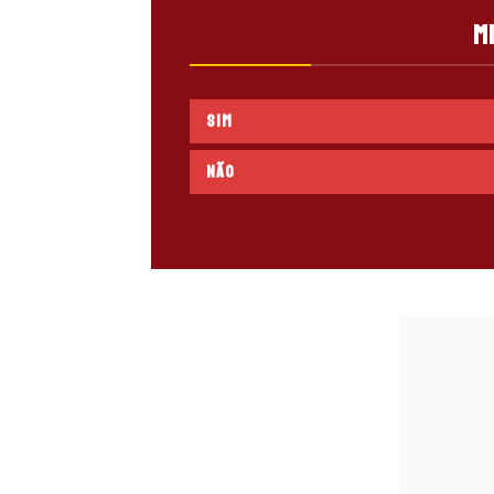
M
SIM
NÃO