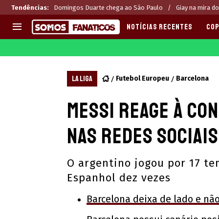
Tendências
:
Domingos Duarte chega ao São Paulo
Giay na mira do
NOTÍCIAS RECENTES
COP
EUROPA
APOSTAS
CHAMPIONS LEAGUE
Melhores sites de apostas 2
LA LIGA
Futebol Europeu
Barcelona
LIGUE 1
Últimas
Messi reage à co
LA LIGA
CASAS DE APOSTAS
PREMIER LEAGUE
CÓDIGOS e OFERTAS
nas redes sociais
SERIE A
APPS
BUNDESLIGA
RANKINGS
O argentino jogou por 17 t
LIGA PORTUGUESA
Espanhol dez vezes
EUROPA LEAGUE
Barcelona deixa de lado e nã