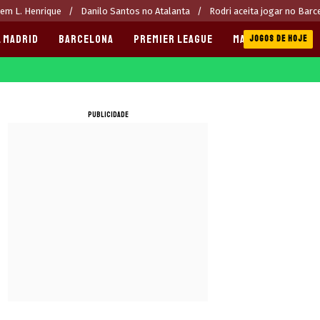
rem L. Henrique
Danilo Santos no Atalanta
Rodri aceita jogar no Barc
 MADRID
BARCELONA
PREMIER LEAGUE
MANCHESTER CITY
JOGOS DE HOJE
PUBLICIDADE