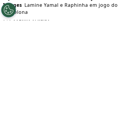
Images
Lamine Yamal e Raphinha em jogo do
Barcelona
Por
Octavio Almeida
Segue a gente no Google!
O técnico
Hansi Flick
convocou 30
jogadores para o amistoso da pré-
temporada entre
Barcelona
e
Birmingham
City
. O duelo está marcado para ocorrer
nesta sexta (31), às 15h45 (horário de
Brasília). Os atacantes
Raphinha
e
Lamine
Yamal
estão fora da lista.