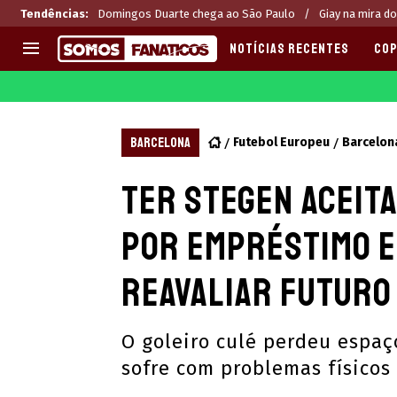
Tendências
:
Domingos Duarte chega ao São Paulo
Giay na mira do
NOTÍCIAS RECENTES
COP
EUROPA
APOSTAS
CHAMPIONS LEAGUE
Melhores sites de apostas 2
BARCELONA
Futebol Europeu
Barcelon
LIGUE 1
Últimas
Ter Stegen aceita
LA LIGA
CASAS DE APOSTAS
PREMIER LEAGUE
CÓDIGOS e OFERTAS
por empréstimo e
SERIE A
APPS
BUNDESLIGA
RANKINGS
reavaliar futuro
LIGA PORTUGUESA
EUROPA LEAGUE
O goleiro culé perdeu espaç
sofre com problemas físicos