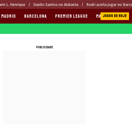
rem L. Henrique
Danilo Santos no Atalanta
Rodri aceita jogar no Barc
 MADRID
BARCELONA
PREMIER LEAGUE
MANCHESTER CITY
JOGOS DE HOJE
PUBLICIDADE