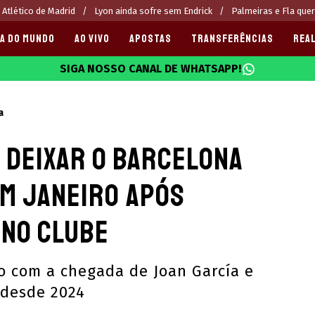
 Atlético de Madrid
Lyon ainda sofre sem Endrick
Palmeiras e Fla que
A DO MUNDO
AO VIVO
APOSTAS
TRANSFERÊNCIAS
REAL
SIGA NOSSO CANAL DE WHATSAPP!
025
a
 deixar o Barcelona
m janeiro após
 no clube
o com a chegada de Joan García e
 desde 2024