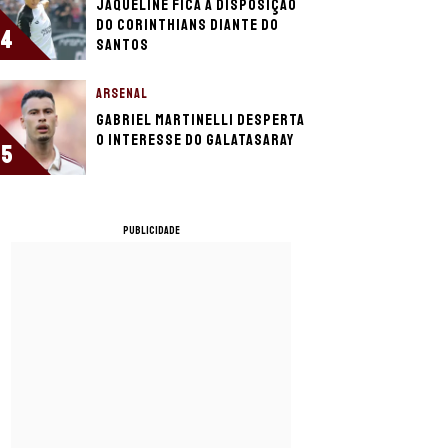
Jaqueline fica à disposição
do Corinthians diante do
4
Santos
ARSENAL
Gabriel Martinelli desperta
o interesse do Galatasaray
5
PUBLICIDADE