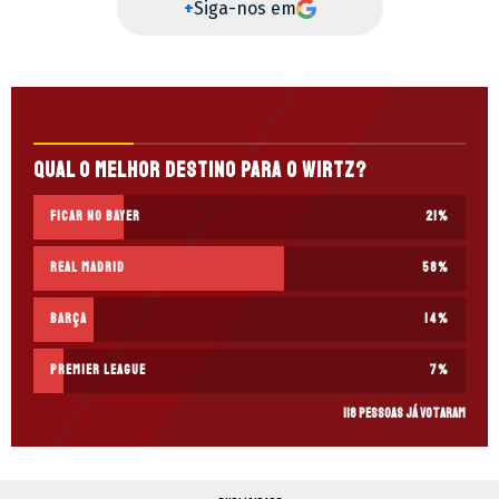
+
Siga-nos em
Qual o melhor destino para o Wirtz?
Ficar no Bayer
21
%
Real Madrid
58
%
Barça
14
%
Premier League
7
%
118 pessoas já votaram