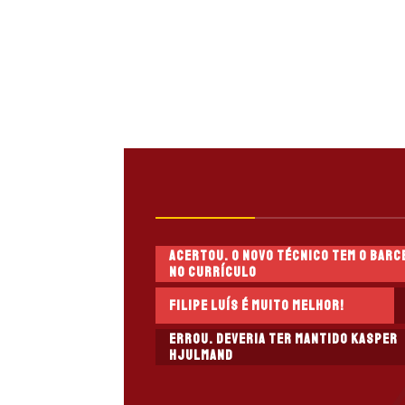
Acertou. O novo técnico tem o Barc
no currículo
Filipe Luís é muito melhor!
Errou. Deveria ter mantido Kasper
Hjulmand