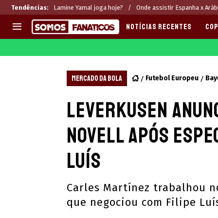
Tendências
:
Lamine Yamal joga hoje?
Onde assistir Espanha x Aráb
NOTÍCIAS RECENTES
COP
EUROPA
APOSTAS
CHAMPIONS LEAGUE
Melhores sites de apostas 2
MERCADO DA BOLA
Futebol Europeu
Bay
LIGUE 1
Últimas
Leverkusen anunc
LA LIGA
CASAS DE APOSTAS
PREMIER LEAGUE
CÓDIGOS e OFERTAS
Novell após espe
SERIE A
APPS
BUNDESLIGA
RANKINGS
Luís
LIGA PORTUGUESA
EUROPA LEAGUE
Carles Martínez trabalhou n
que negociou com Filipe Luí