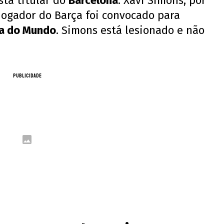
ta titular do
Barcelona
. Xavi Simons, por
 jogador do Barça foi convocado para
a do Mundo
. Simons está lesionado e não
PUBLICIDADE