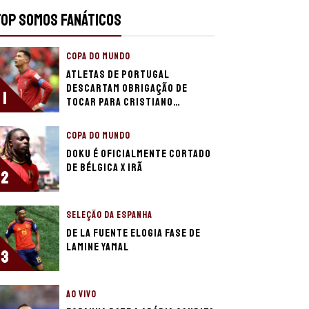
TOP SOMOS FANÁTICOS
COPA DO MUNDO
Atletas de Portugal
descartam obrigação de
1
tocar para Cristiano
Ronaldo
COPA DO MUNDO
Doku é oficialmente cortado
de Bélgica x Irã
2
SELEÇÃO DA ESPANHA
De la Fuente elogia fase de
Lamine Yamal
3
AO VIVO