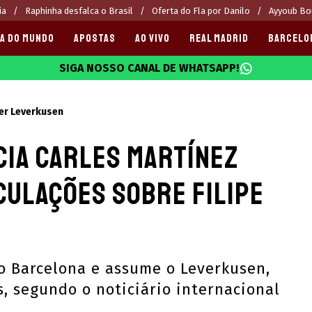
ia
Raphinha desfalca o Brasil
Oferta do Fla por Danilo
Ayyoub Bou
A DO MUNDO
APOSTAS
AO VIVO
REAL MADRID
BARCELO
SIGA NOSSO CANAL DE WHATSAPP!
025
er Leverkusen
ia Carles Martínez
culações sobre Filipe
o Barcelona e assume o Leverkusen,
s, segundo o noticiário internacional