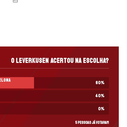
O Leverkusen acertou na escolha?
elona
60
%
40
%
0
%
5 pessoas já votaram