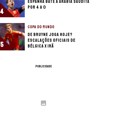
Espanha bate a Arábia Saudita
por 4 a 0
4
COPA DO MUNDO
De Bruyne joga hoje?
Escalações oficiais de
5
Bélgica x Irã
PUBLICIDADE