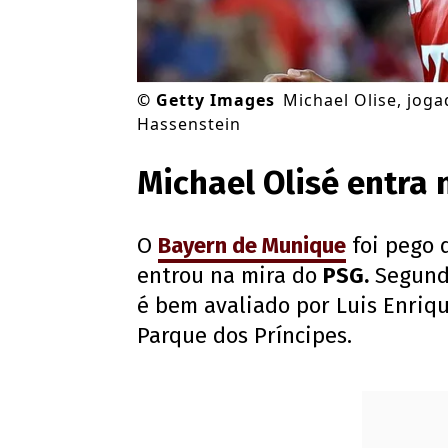
©
Getty Images
Michael Olise, jog
Hassenstein
Michael Olisé entra 
O
Bayern de Munique
foi pego 
entrou na mira do
PSG.
Segundo
é bem avaliado por Luis Enriq
Parque dos Príncipes.