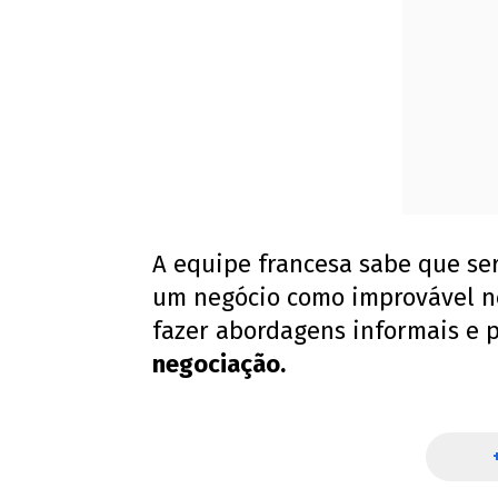
A equipe francesa sabe que será
um negócio como improvável ne
fazer abordagens informais e 
negociação.