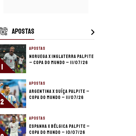
APOSTAS
APOSTAS
Noruega x Inglaterra palpite
– Copa do Mundo – 11/07/26
1
APOSTAS
Argentina x Suíça palpite –
Copa do Mundo – 11/07/26
2
APOSTAS
Espanha x Bélgica palpite –
Copa do Mundo – 10/07/26