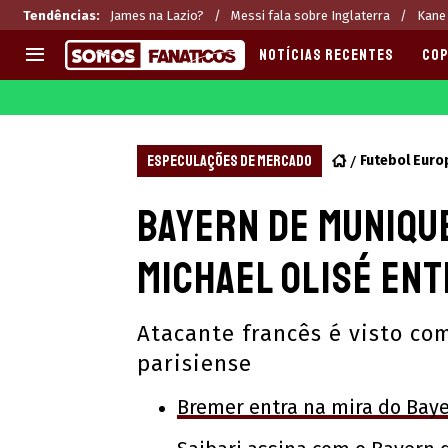
Tendências
:
James na Lazio?
Messi fala sobre Inglaterra
Kane 
NOTÍCIAS RECENTES
COP
EUROPA
APOSTAS
CHAMPIONS LEAGUE
Melhores sites de apostas 2
ESPECULAÇÕES DE MERCADO
Futebol Euro
LIGUE 1
Últimas
Bayern de Muniqu
LA LIGA
CASAS DE APOSTAS
PREMIER LEAGUE
CÓDIGOS e OFERTAS
Michael Olisé en
SERIE A
APPS
BUNDESLIGA
RANKINGS
Atacante francês é visto co
LIGA PORTUGUESA
parisiense
EUROPA LEAGUE
Bremer entra na mira do Bay