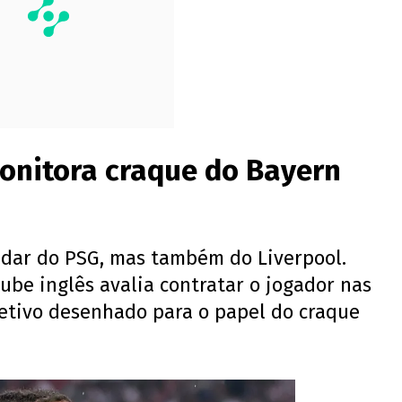
onitora craque do Bayern
radar do PSG, mas também do Liverpool.
lube inglês avalia contratar o jogador nas
etivo desenhado para o papel do craque