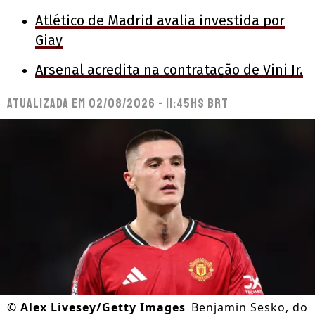
Atlético de Madrid avalia investida por
Giay
Arsenal acredita na contratação de Vini Jr.
Atualizada em
02/08/2026 - 11:45hs BRT
©
Alex Livesey/Getty Images
Benjamin Sesko, do