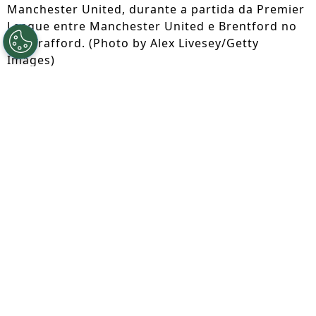
Manchester United, durante a partida da Premier
League entre Manchester United e Brentford no
Old Trafford. (Photo by Alex Livesey/Getty
Images)
Por
Lorena Camargo
Segue a gente no Google!
O
Bayern de Munique segue
acompanhando Benjamin Sesko
como uma
opção de longo prazo para o setor
ofensivo. Segundo Christian Falk, o
atacante do Manchester United
permanece na lista de alvos do clube