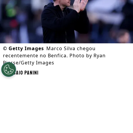
©
Getty Images
Marco Silva chegou
recentemente no Benfica. Photo by Ryan
Pierse/Getty Images
Por
Caio Panini
Segue a gente no Google!
Pouco tempo após o fim da
Copa do Mundo
de 2026
, a temporada do
Benfica
começou