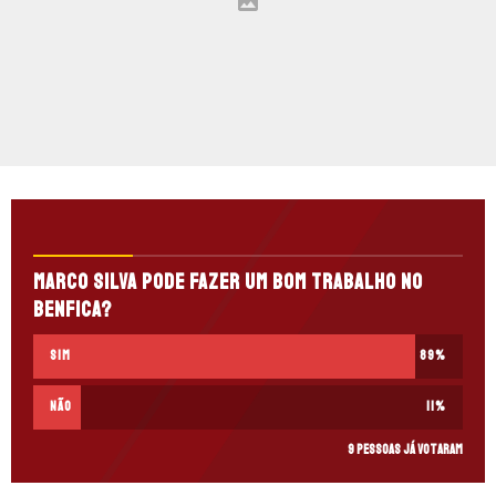
Marco Silva pode fazer um bom trabalho no
Benfica?
Sim
89
%
Não
11
%
9 pessoas já votaram