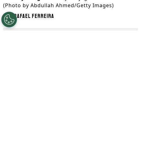
(Photo by Abdullah Ahmed/Getty Images)
Por
Rafael Ferreira
Segue a gente no Google!
O Corinthians precisou recuar na
contratação de Wesley em função do
transfer ban aplicado pela Fifa, que
impossibilita o clube de contratar, e o
Cruzeiro voltou ao páreo na disputa. De
acordo com a ESPN, a Raposa pretende
fazer esforços pelo atacante.