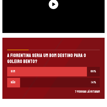
A Fiorentina seria um bom destino para o
goleiro Bento?
Sim
86
%
Não
14
%
7 pessoas já votaram